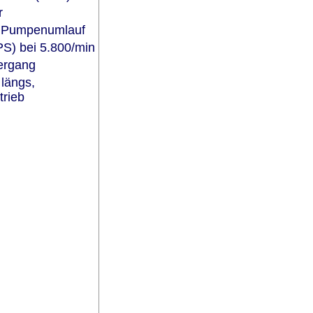
r
t, Pumpenumlauf
S) bei 5.800/min
ergang
längs,
trieb