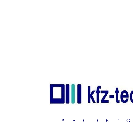
A B C D E F G