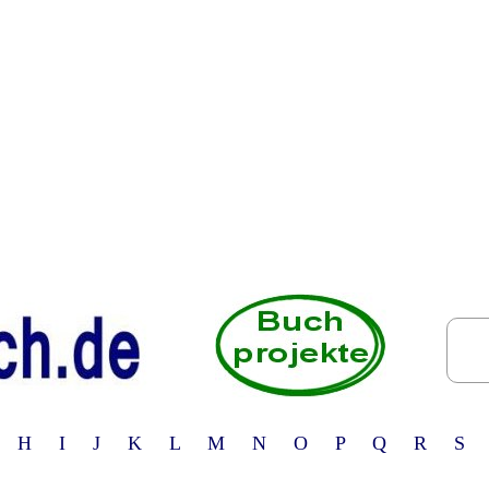
 H I J K L M N O P Q R S