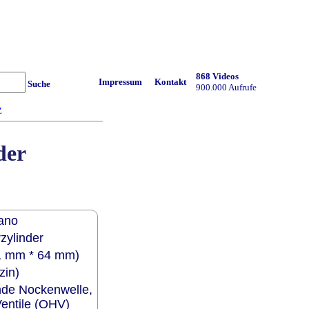
868 Videos
Impressum
Kontakt
Suche
900.000 Aufrufe
Z
der
mano
zylinder
1 mm * 64 mm)
zin)
nde Nockenwelle,
entile (OHV)