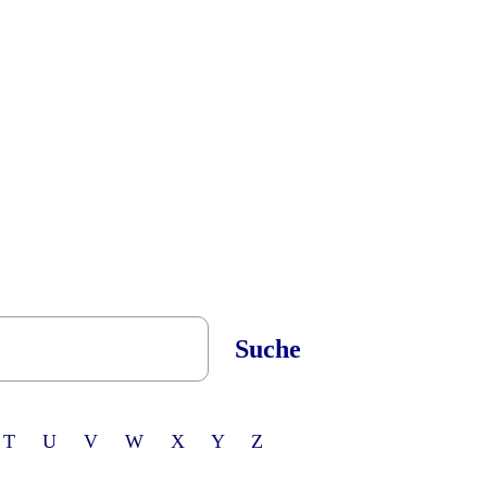
Suche
 T U V W X Y Z