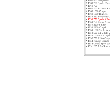
1960 800 Scorpione 
1960 750 Spider Tubo
1960 750
1960 700 Bialbero Re
1960 1600 Coupé
1960 1000 Bialbero
1959 850 Scorpione 
1959 750 Spider Alle
1959 750 Coupé Sestr
1959 2200 Spider
1959 2200 Coupé
1959 1600 Spider All
1958 500 GT Coupé Z
1958 1000 GT Coupé
1956 750 215 A Coup
1954 Renault Fregate
1954 Coupé Sport 20
1951 205 A Berlinett