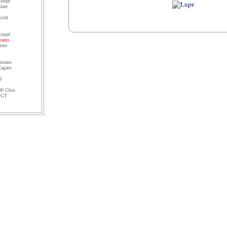
Coupé
lare
cord
Coupé
mano
iere
emano
agato
é
00 Ghia
a GT