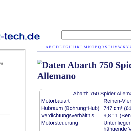
A
B
C
D
E
F
G
H
I
J
K
L
M
N
O
P
Q
R
S
T
U
V
W
X
Y
Abarth 750 Spi
ng
s
Allemano
Abarth 750 Spider Alle
Motorbauart
Reihen-Vier
Hubraum (Bohrung*Hub)
747 cm³ (6
Verdichtungsverhältnis
9,8 : 1 (Ben
Motorsteuerung
Untenliege
hängende V