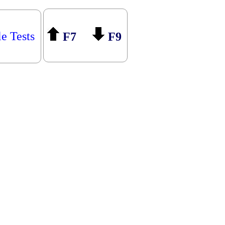
le Tests
F7
F9