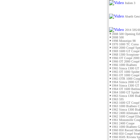
Italien 3
Abarth Gesc
2014 595/6
2008 500 Opening Edi
2008 500
1998 Monotipo 98
1970 1000 TC Corsa
1969 2000 Coupé Spec
1969 1600 GT Coupé
1968 1300 Scorpione
1966 OT Coupé 2000
1966 OT 2000 Coupé 
1966 1000 Bialbero
1965 Simca 1300 GT
1965 OT 1000 Spider
1965 OT 1000 Coupé
1965 OTR 1000 Coup
1964 Simca 2000 GT
1964 Simca 1300 GT 
1964 OT 1600 Berlin
1964 1000 GT Spider
1963 Simca 1300 Bial
1963 595
1963 1600 GT Coupé
1963 1000 Bialbero C
1962 Simca 1300 Bial
1962 2400 Allemano 
1962 1600 Coupé Ell
1961 Monomille Cou
1961 2400 Coupe
1961 1000 Bialbero 
1960 850 Record Mon
1960 850 Coupé Strad
1960 850S Riviera Sp