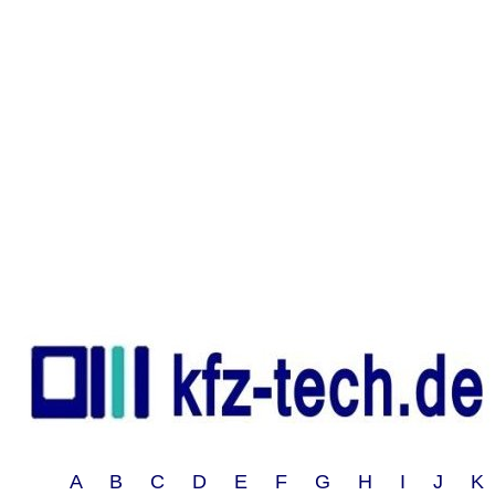
A B C D E F G H I J 