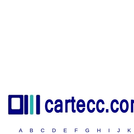
A B C D E F G H I J 