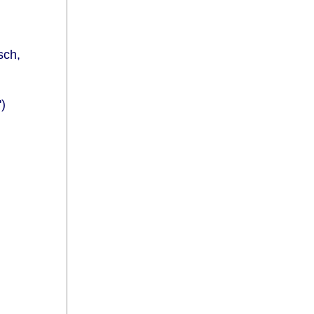
sch,
')