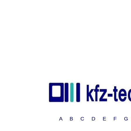
A B C D E F G