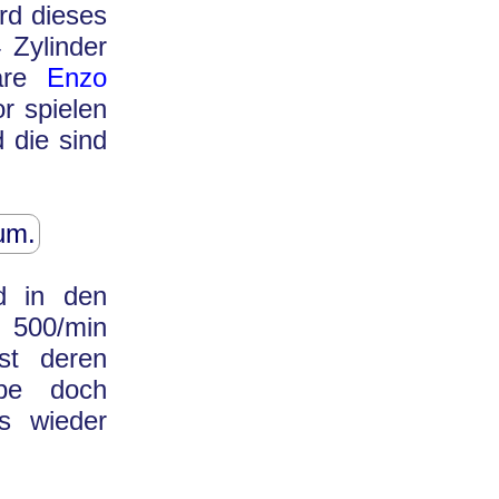
rd dieses
 Zylinder
däre
Enzo
r spielen
 die sind
um.
d in den
e 500/min
st deren
ebe doch
es wieder