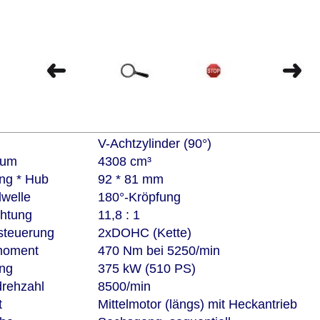
r
V-Achtzylinder (90°)
aum
4308 cm³
ng * Hub
92 * 81 mm
lwelle
180°-Kröpfung
chtung
11,8 : 1
steuerung
2xDOHC (Kette)
moment
470 Nm bei 5250/min
ung
375 kW (510 PS)
drehzahl
8500/min
rt
Mittelmotor (längs) mit Heckantrieb