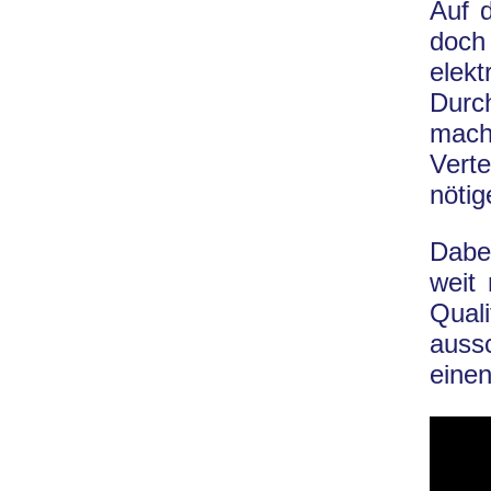
Auf 
doch
elek
Durc
mach
Vert
nötig
Dabe
weit
Quali
auss
einen