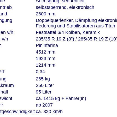
ebe
Sechsgang, sequentiell
ntrieb
selbstsperrend, elektronisch
tand
2600 mm
ängung
Doppelquerlenker, Dämpfung elektroni
Federung und Stabilisatoren aus Titan
sen v/h
Festsättel 6/4 Kolben, Keramik
n v/h
235/35 R 19 Z (8'') / 285/35 R 19 Z (10'
gn
Pininfarina
e
4512 mm
e
1923 mm
e
1214 mm
ert
0,34
dung
265 kg
ckraum
250 Liter
nhalt
95 Liter
ewicht
ca. 1415 kg + Fahrer(in)
ahr
ab 2007
tgeschwindigkeit
ca. 320 km/h