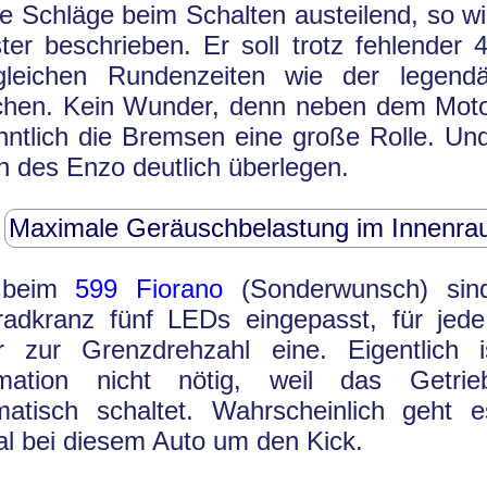
te Schläge beim Schalten austeilend, so wi
er beschrieben. Er soll trotz fehlender 4
gleichen Rundenzeiten wie der legen
ichen. Kein Wunder, denn neben dem Moto
ntlich die Bremsen eine große Rolle. Und
 des Enzo deutlich überlegen.
Maximale Geräuschbelastung im Innenra
 beim
599 Fiorano
(Sonderwunsch) sin
radkranz fünf LEDs eingepasst, für jed
r zur Grenzdrehzahl eine. Eigentlich i
rmation nicht nötig, weil das Getri
matisch schaltet. Wahrscheinlich geht 
l bei diesem Auto um den Kick.