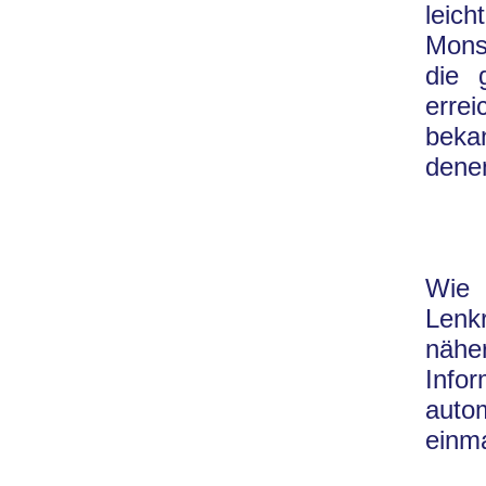
leich
Monst
die 
erre
bekan
denen
Wie
Lenk
nähe
Info
auto
einma