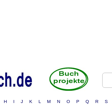
 H I J K L M N O P Q R S