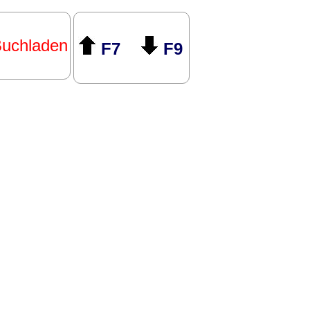
uchladen
F7
F9