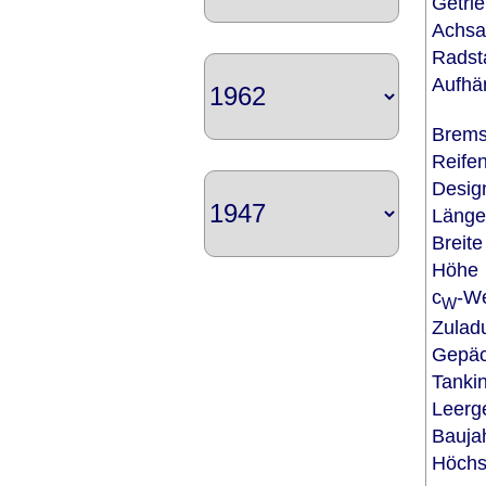
Getri
Achsa
Rads
Aufh
Brem
Reife
Desi
Läng
Breit
Höh
c
-W
W
Zula
Gepä
Tanki
Leerg
Bauj
Höchs