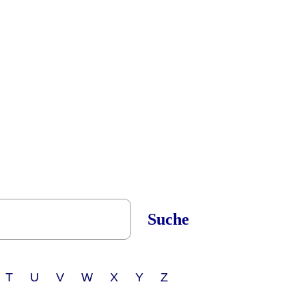
Suche
 T U V W X Y Z