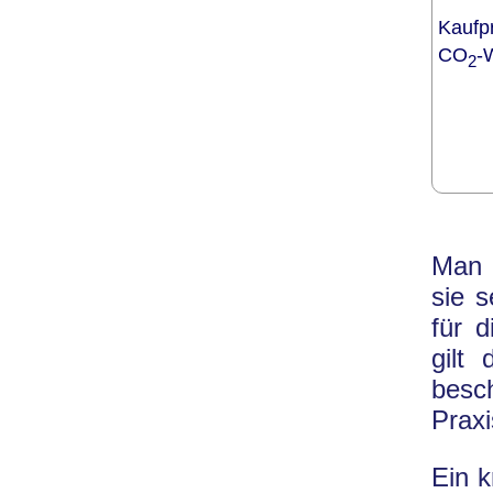
Kaufp
CO
-
2
Man 
sie s
für 
gilt
besch
Prax
Ein 