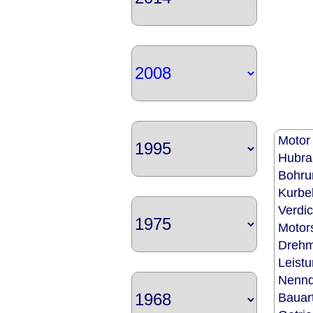
Moto
Hubr
Bohru
Kurbe
Verdi
Motor
Dreh
Leist
Nenn
Baua