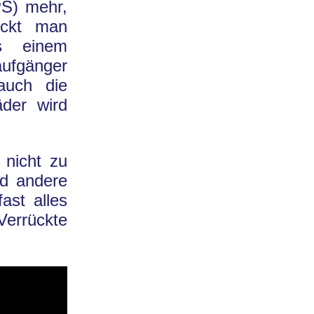
PS) mehr,
eckt man
us einem
ufgänger
auch die
äder wird
 nicht zu
nd andere
ast alles
Verrückte