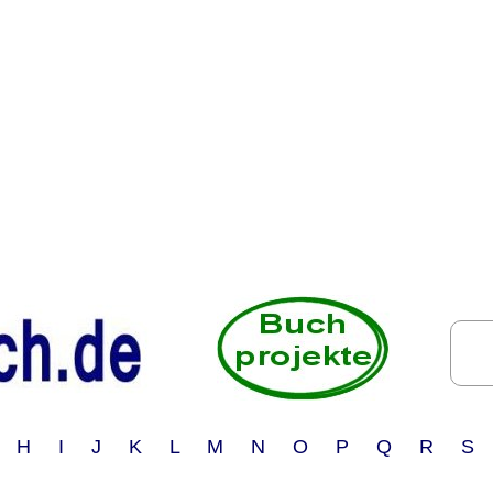
 H I J K L M N O P Q R S