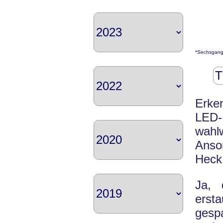
*Sechsgang
T
Erken
LED-
wahlw
Anso
Heck 
Ja, 
erst
gesp