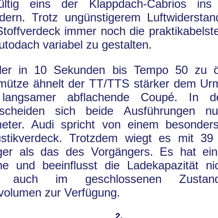
ültig eins der Klappdach-Cabrios ins 
rdern. Trotz ungünstigerem Luftwiderstan
toffverdeck immer noch die praktikabelst
utodach variabel zu gestalten.
der in 10 Sekunden bis Tempo 50 zu ö
fmütze ähnelt der TT/TTS stärker dem Urm
langsamer abflachende Coupé. In 
rscheiden sich beide Ausführungen 
imeter. Audi spricht von einem besonders
ustikverdeck. Trotzdem wiegt es mit 39
ger als das des Vorgängers. Es hat ein
e und beeinflusst die Ladekapazität nich
r auch im geschlossenen Zusta
volumen zur Verfügung.
2.