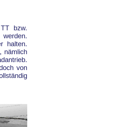
 TT bzw.
u werden.
 halten.
, nämlich
antrieb.
 doch von
lständig