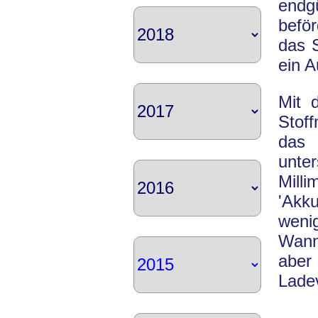
endg
befö
das S
ein A
Mit 
Stof
das 
unte
Mill
'Akk
weni
Wann
abe
Lade