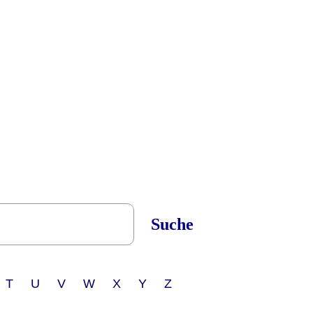
Suche
 T U V W X Y Z