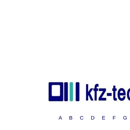
A B C D E F G