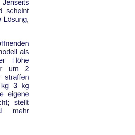
Jenseits
d scheint
e Lösung,
ffnenden
odell als
der Höhe
nur um 2
 straffen
 kg 3 kg
e eigene
t; stellt
nd mehr