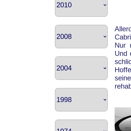
Alle
Cabr
Nur 
Und 
schl
Hoffe
sein
rehabi