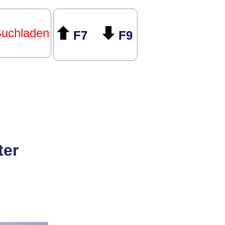
uchladen
F7
F9
ter