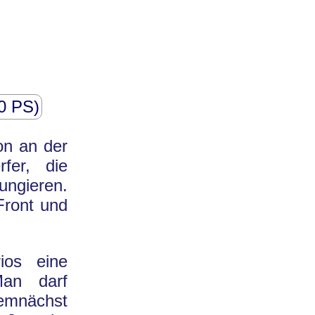
10 PS)
on an der
fer, die
ungieren.
Front und
ios eine
Man darf
mnächst