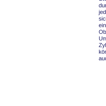
du
je
si
ei
Ob
Um
Zy
kö
au