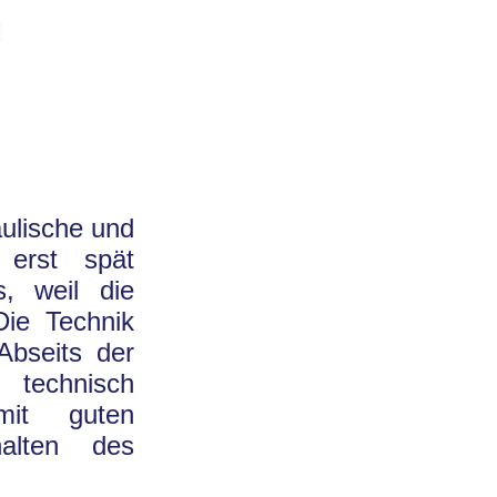
aulische und
 erst spät
s, weil die
Die Technik
 Abseits der
technisch
 mit guten
alten des