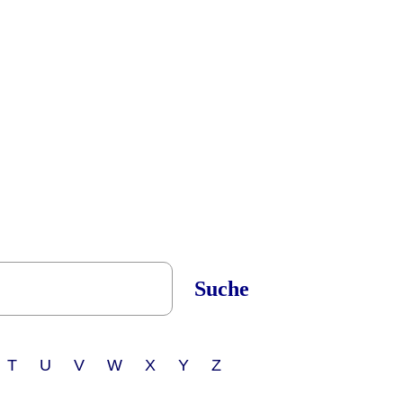
Suche
 T U V W X Y Z