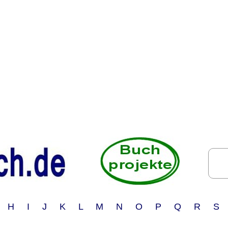
 H I J K L M N O P Q R S