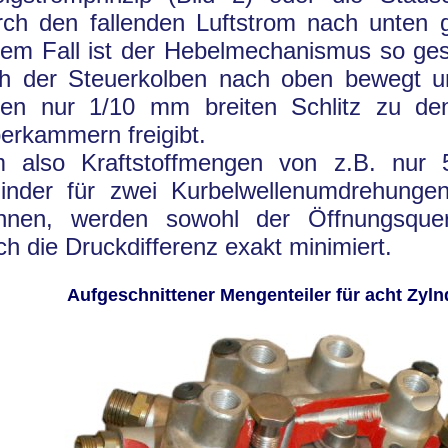
rch den fallenden Luftstrom nach unten g
dem Fall ist der Hebelmechanismus so gest
ch der Steuerkolben nach oben bewegt u
nen nur 1/10 mm breiten Schlitz zu de
erkammern freigibt.
 also Kraftstoffmengen von z.B. nur
linder für zwei Kurbelwellenumdrehunge
nnen, werden sowohl der Öffnungsquers
ch die Druckdifferenz exakt minimiert.
Aufgeschnittener Mengenteiler für acht Zyln