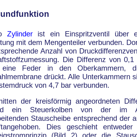
undfunktion
ro
Zylinder
ist ein Einspritzventil über 
itung mit dem Mengenteiler verbunden. Dor
tsprechende Anzahl von Druckdifferenzvent
aftstoffzumessung. Die Differenz von 0,1 
 eine Feder in den Oberkammern, d
ahlmembrane drückt. Alle Unterkammern s
stemdruck von 4,7 bar verbunden.
mitten der kreisförmig angeordneten Diffe
rd ein Steuerkolben von der im An
beitenden Stauscheibe entsprechend der 
ftangehoben. Dies geschieht entwede
eigstromprinzip (Bild 2) oder die Staus