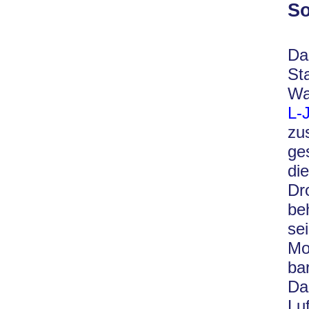
So
Da
St
Wa
L-
zu
ge
di
Dr
be
se
Mo
ba
Da
Lu