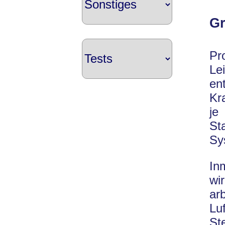
Gr
P
Le
en
Kr
je
St
Sy
In
wi
ar
Lu
St