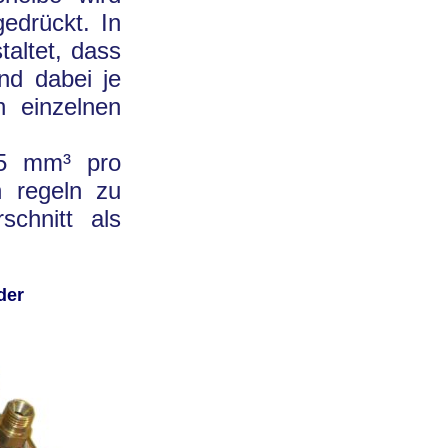
edrückt. In
altet, dass
nd dabei je
n einzelnen
 5 mm³ pro
n regeln zu
chnitt als
der