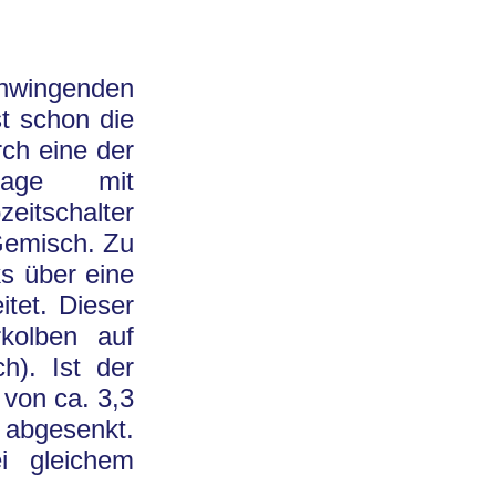
chwingenden
st schon die
ch eine der
nlage mit
eitschalter
 Gemisch. Zu
s über eine
tet. Dieser
kolben auf
). Ist der
 von ca. 3,3
 abgesenkt.
ei gleichem