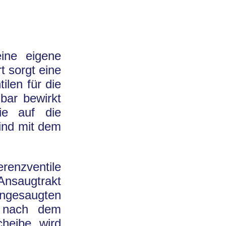
eine eigene
t sorgt eine
ilen für die
bar bewirkt
ie auf die
ind mit dem
renzventile
saugtrakt
angesaugten
r nach dem
cheibe wird