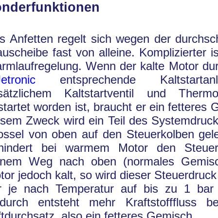
nderfunktionen
s Anfetten regelt sich wegen der durchs
auscheibe fast von alleine. Komplizierter i
rmlaufregelung. Wenn der kalte Motor dur
Jetronic
entsprechende Kaltstarta
sätzlichem Kaltstartventil und Thermoz
startet worden ist, braucht er ein fetteres
esem Zweck wird ein Teil des Systemdruck
ossel von oben auf den Steuerkolben gelei
hindert bei warmem Motor den Steuer
inem Weg nach oben (normales Gemisch
tor jedoch kalt, so wird dieser Steuerdruck
r je nach Temperatur auf bis zu 1 bar
durch entsteht mehr Kraftstofffluss b
ftdurchsatz, also ein fetteres Gemisch.