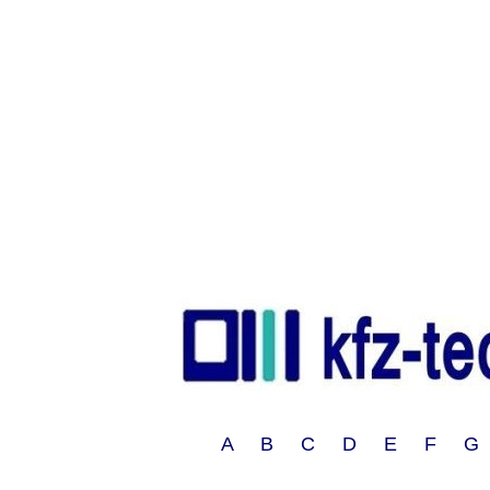
A B C D E F G