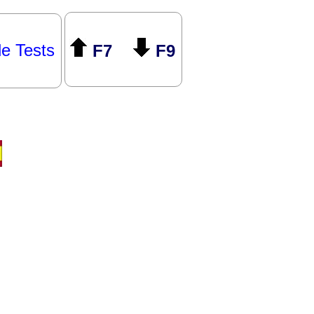
le Tests
F7
F9