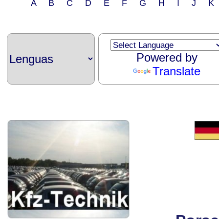
A B C D E F G H I J 
Powered by
Translate