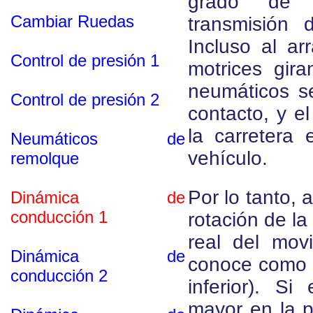
grado de d
Cambiar Ruedas
transmisión 
Incluso al ar
Control de presión 1
motrices gira
neumáticos s
Control de presión 2
contacto, y e
la carretera 
Neumáticos de
vehículo.
remolque
Por lo tanto, 
Dinámica de
conducción 1
rotación de la
real del mov
Dinámica de
conoce como 
conducción 2
inferior). S
mayor en la p