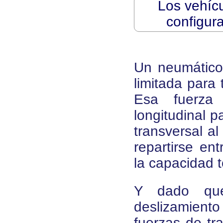
Los vehícu
configura
Un neumático
limitada para 
Esa fuerza 
longitudinal p
transversal a
repartirse e
la capacidad t
Y dado que
deslizamien
fuerzas de tr