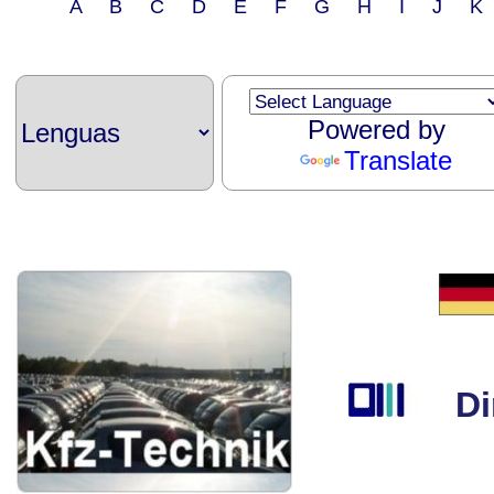
A B C D E F G H I J 
Powered by
Translate
Din