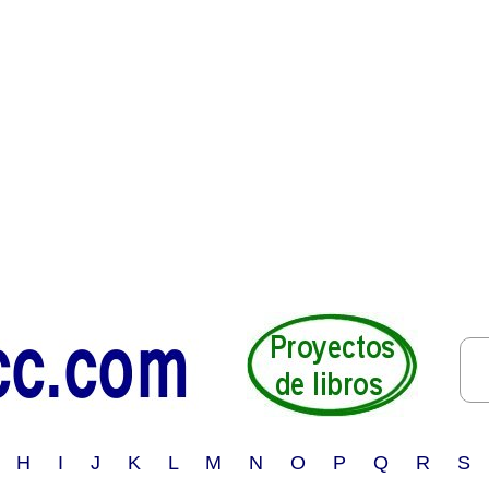
 H I J K L M N O P Q R S