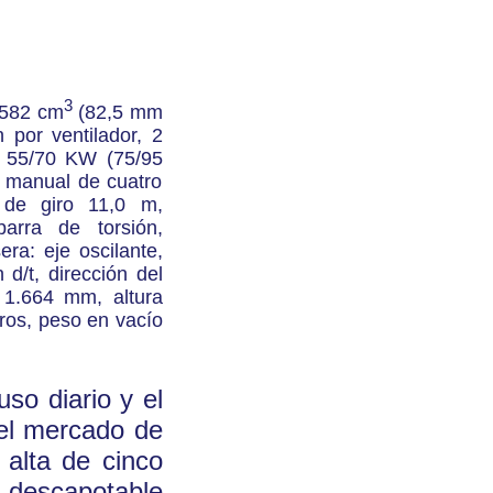
3
1.582 cm
(82,5 mm
 por ventilador, 2
, 55/70 KW (75/95
, manual de cuatro
 de giro 11,0 m,
arra de torsión,
ra: eje oscilante,
 d/t, dirección del
 1.664 mm, altura
tros, peso en vacío
so diario y el
 el mercado de
 alta de cinco
n descapotable