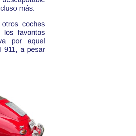
ncluso más.
 otros coches
los favoritos
 ya por aquel
l 911, a pesar