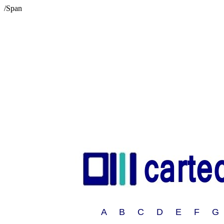
/Span
A B C D E F G