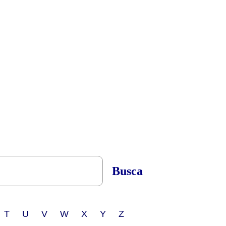
Busca
 T U V W X Y Z