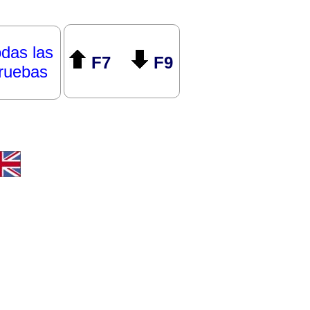
das las
F7
F9
ruebas