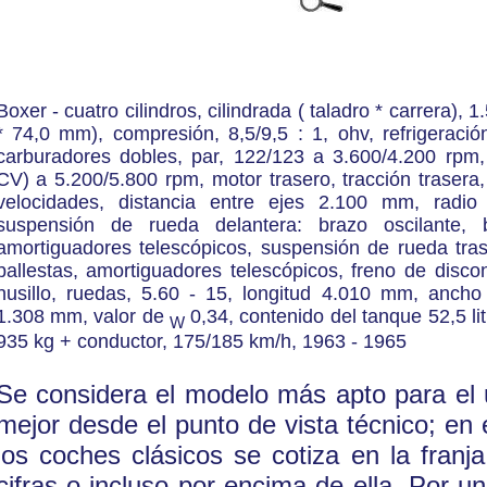
Boxer - cuatro cilindros, cilindrada ( taladro * carrera), 
* 74,0 mm), compresión, 8,5/9,5 : 1, ohv, refrigeración
carburadores dobles, par, 122/123 a 3.600/4.200 rpm
CV) a 5.200/5.800 rpm, motor trasero, tracción trasera
velocidades, distancia entre ejes 2.100 mm, radio
suspensión de rueda delantera: brazo oscilante, b
amortiguadores telescópicos, suspensión de rueda trase
ballestas, amortiguadores telescópicos, freno de discon
husillo, ruedas, 5.60 - 15, longitud 4.010 mm, ancho
1.308 mm, valor de
0,34, contenido del tanque 52,5 li
W
935 kg + conductor, 175/185 km/h, 1963 - 1965
Se considera el modelo más apto para el u
mejor desde el punto de vista técnico; en
los coches clásicos se cotiza en la franja
cifras o incluso por encima de ella. Por u