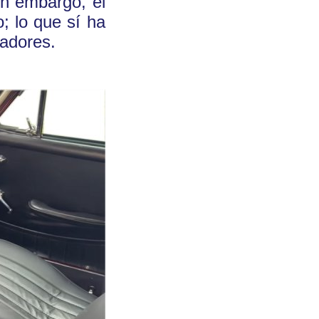
in embargo, el
; lo que sí ha
uadores.