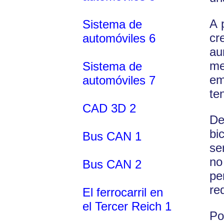
A 
Sistema de
cr
automóviles 6
au
me
Sistema de
em
automóviles 7
te
CAD 3D 2
De
bi
Bus CAN 1
se
no
Bus CAN 2
pe
re
El ferrocarril en
el Tercer Reich 1
Po