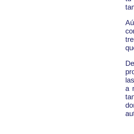
ta
Aú
co
tr
qu
De
pr
la
a 
ta
do
au