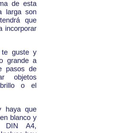
ema de esta
a larga son
 tendrá que
a incorporar
 te guste y
to grande a
de pasos de
ar objetos
brillo o el
 y haya que
en blanco y
ja DIN A4,