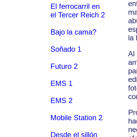
en
El ferrocarril en
ma
el Tercer Reich 2
ab
es
Bajo la cama?
la
Soñado 1
Al
am
Futuro 2
pa
ed
EMS 1
fo
co
EMS 2
Pr
Mobile Station 2
ha
ne
Desde el sillón