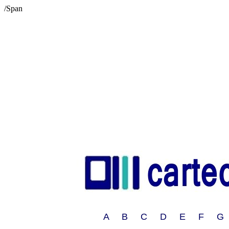
/Span
A B C D E F G