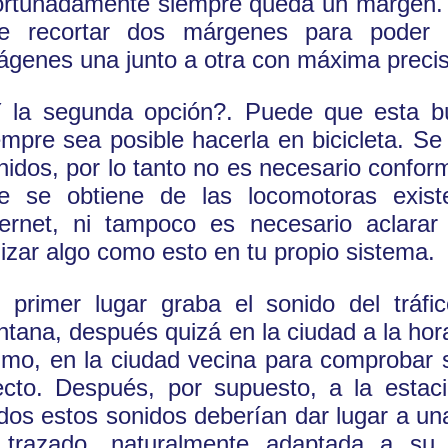
ortunadamente siempre queda un margen. 
e recortar dos márgenes para poder c
ágenes una junto a otra con máxima precis
 la segunda opción?. Puede que esta 
empre sea posible hacerla en bicicleta. Se 
nidos, por lo tanto no es necesario confor
e se obtiene de las locomotoras exis
ternet, ni tampoco es necesario aclarar 
ilizar algo como esto en tu propio sistema.
 primer lugar graba el sonido del tráfi
ntana, después quizá en la ciudad a la hora
timo, en la ciudad vecina para comprobar 
ecto. Después, por supuesto, a la estaci
dos estos sonidos deberían dar lugar a u
 trazado, naturalmente adaptada a su