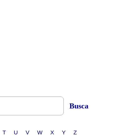
Busca
 T U V W X Y Z