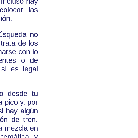
Incluso hay
olocar las
ión.
búsqueda no
trata de los
marse con lo
tentes o de
si es legal
co desde tu
 pico y, por
si hay algún
ón de tren.
na mezcla en
 temática y