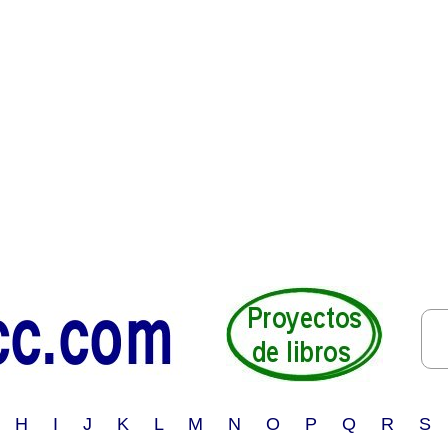
 H I J K L M N O P Q R S