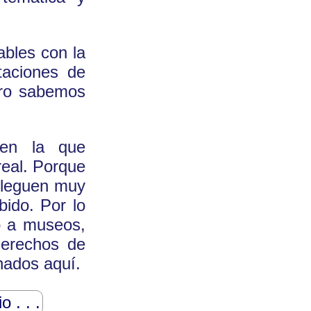
bles con la
taciones de
ero sabemos
 en la que
real. Porque
lleguen muy
ido. Por lo
 o a museos,
derechos de
nados aquí.
o . . .