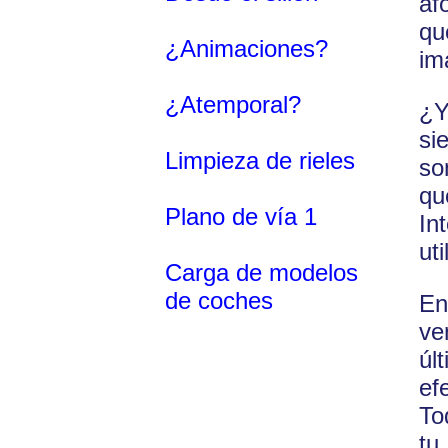
af
qu
¿Animaciones?
im
¿Atemporal?
¿Y
si
Limpieza de rieles
so
qu
Plano de vía 1
In
ut
Carga de modelos
de coches
En
ve
úl
ef
To
tu