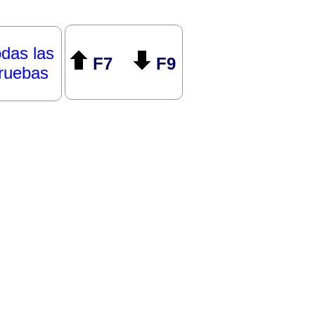
das las
F7
F9
ruebas