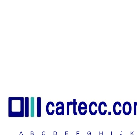
A B C D E F G H I J 