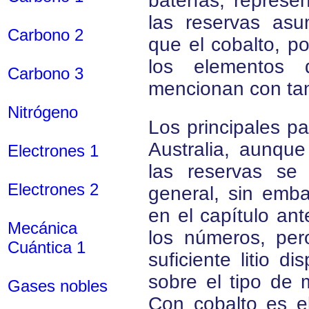
baterías, represe
las reservas asu
Carbono 2
que el cobalto, por
los elementos 
Carbono 3
mencionan con tan
Nitrógeno
Los principales p
Australia, aunqu
Electrones 1
las reservas se
Electrones 2
general, sin emba
en el capítulo ant
Mecánica
los números, pe
Cuántica 1
suficiente litio d
sobre el tipo de
Gases nobles
Con cobalto es el 