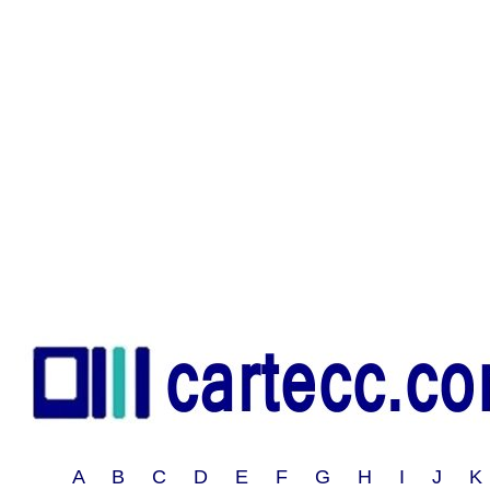
A B C D E F G H I J 