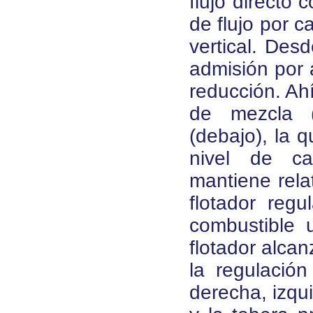
flujo directo 
de flujo por 
vertical. Desd
admisión por 
reducción. Ah
de mezcla (
(debajo), la 
nivel de c
mantiene rel
flotador regu
combustible 
flotador alcan
la regulació
derecha, izqu