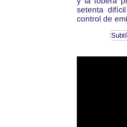
y la tobera p
setenta difíc
control de em
Subtí