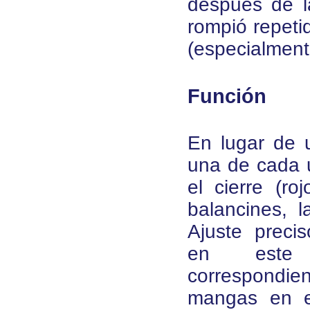
después de l
rompió repeti
(especialment
Función
En lugar de u
una de cada u
el cierre (ro
balancines, l
Ajuste preci
en este 
correspondi
mangas en e