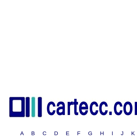
A B C D E F G H I J 