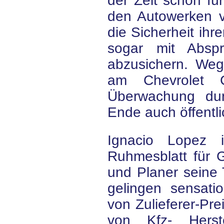
der Zeit schon für
den Autowerken vo
die Sicherheit ihr
sogar mit Abspr
abzusichern. Weg
am Chevrolet C
Überwachung du
Ende auch öffentl
Ignacio Lopez is
Ruhmesblatt für G
und Planer seine 
gelingen sensati
von Zulieferer-Pre
von Kfz- Herste