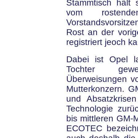
Stammtisch hält 
vom rosten
Vorstandsvorsitze
Rost an der vori
registriert jeoch 
Dabei ist Opel 
Tochter gewe
Überweisungen v
Mutterkonzern. G
und Absatzkrise
Technologie zurüc
bis mittleren GM-
ECOTEC bezeichne