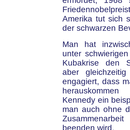
ermordet, 1968 
Friedennobelprei
Amerika tut sich 
der schwarzen Be
Man hat inzwisc
unter schwierige
Kubakrise den So
aber gleichzeiti
engagiert, dass m
herauskommen wi
Kennedy ein beis
man auch ohne d
Zusammenarbeit 
beenden wird.