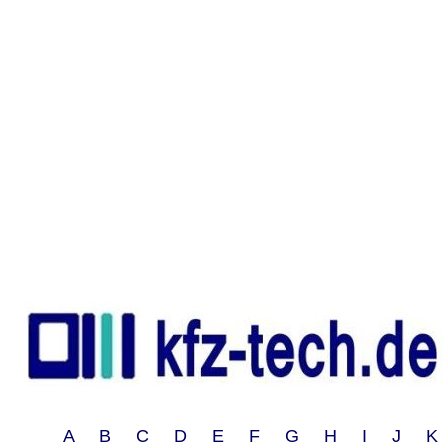
A B C D E F G H I J 