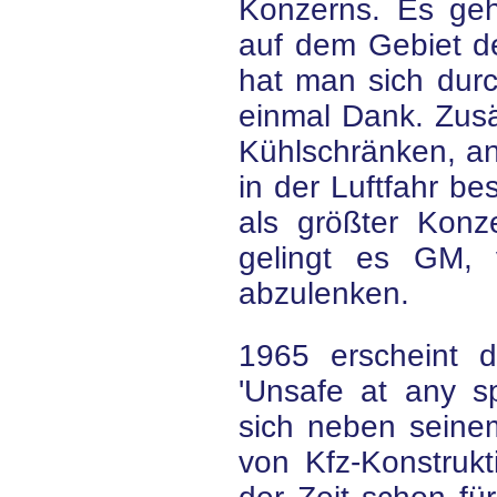
Konzerns. Es geh
auf dem Gebiet de
hat man sich durc
einmal Dank. Zusä
Kühlschränken, a
in der Luftfahr b
als größter Konz
gelingt es GM, 
abzulenken.
1965 erscheint 
'Unsafe at any sp
sich neben seinem
von Kfz-Konstrukt