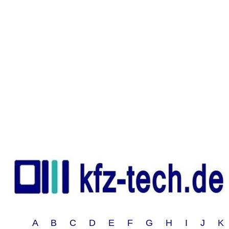
A B C D E F G H I J 