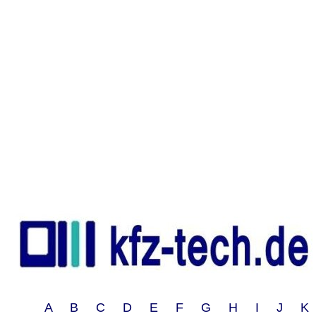
A B C D E F G H I J 