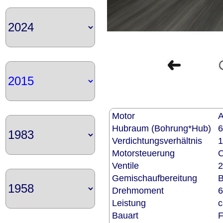
Motor
A
Hubraum (Bohrung*Hub)
6
Verdichtungsverhältnis
1
Motorsteuerung
Ventile
2
Gemischaufbereitung
B
Drehmoment
Leistung
c
Bauart
F