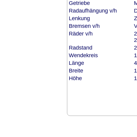
Getriebe
M
Radaufhängung v/h
D
Lenkung
Z
Bremsen v/h
V
Räder v/h
2
2
Radstand
2
Wendekreis
1
Länge
4
Breite
1
Höhe
1