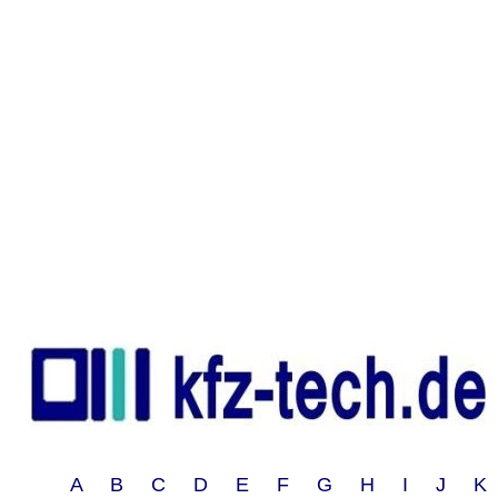
A B C D E F G H I J 