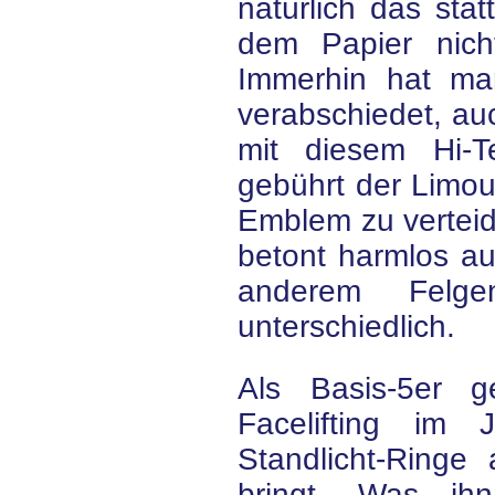
natürlich das sta
dem Papier nich
Immerhin hat m
verabschiedet, au
mit diesem Hi-T
gebührt der Limou
Emblem zu verteidi
betont harmlos a
anderem Felge
unterschiedlich.
Als Basis-5er 
Facelifting im
Standlicht-Ringe
bringt. Was ih