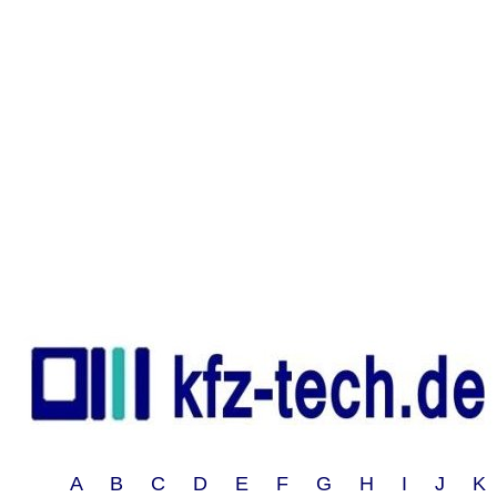
A B C D E F G H I J 