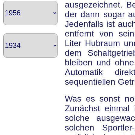
ausgezeichnet. B
der dann sogar auf
Jedenfalls ist au
entfernt von sei
Liter Hubraum und
dem Schaltgetri
bleiben und ohn
Automatik dir
sequentiellen Get
Was es sonst no
Zunächst einmal i
solche ausgewac
solchen Sportle