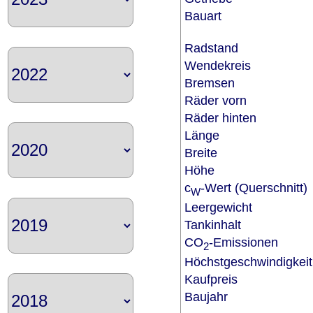
Bauart
Radstand
Wendekreis
Bremsen
Räder vorn
Räder hinten
Länge
Breite
Höhe
c
-Wert (Querschnitt
W
Leergewicht
Tankinhalt
CO
-Emissionen
2
Höchstgeschwindigkei
Kaufpreis
Baujahr