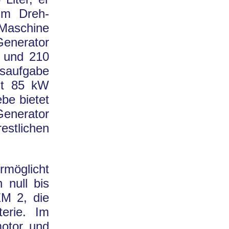
Nm Dreh-
-Maschine
Generator
g und 210
saufgabe
it 85 kW
be bietet
Generator
tlichen
öglicht
 null bis
EM 2, die
erie. Im
motor und