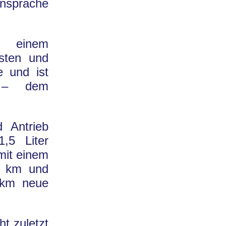
nsprache
t einem
sten und
e und ist
a – dem
d Antrieb
,5 Liter
mit einem
00 km und
 km neue
t zuletzt