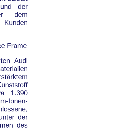
 und der
nter dem
e Kunden
ce Frame
ten Audi
erialien
stärktem
unststoff
wa 1.390
m-Ionen-
hlossene,
unter der
hmen des