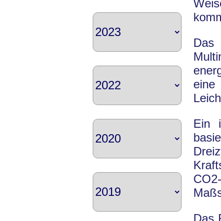
Weis
komm
Das
Mult
ener
ein
Leich
Ein i
basi
Dreiz
Kraf
CO2-
Maßs
Das R