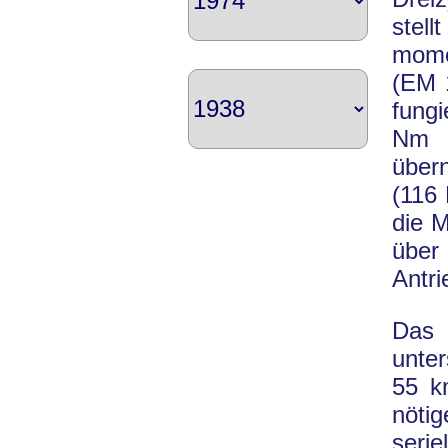
stel
momen
(EM 1
fung
Nm D
über
(116
die 
über
Antri
Das
unter
55 km
nöti
seri