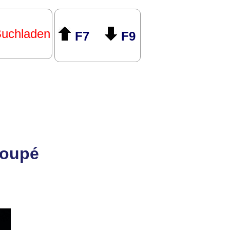
uchladen
F7
F9
Coupé