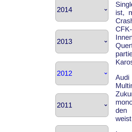
Singl
ist, 
Cras
CFK-
Innen
Quer
part
Karo
Audi
Mult
Zuku
mono
den 
weist