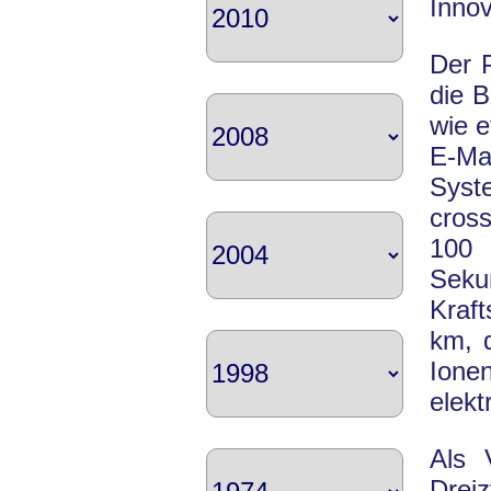
Inno
Der P
die B
wie e
E-Ma
Syst
cros
100 
Seku
Kraft
km, 
Ione
elekt
Als 
Drei