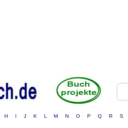
 H I J K L M N O P Q R S