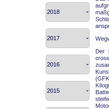
aufg
maßg
Schl
anspr
Wegw
Der 
cros
zusa
Kuns
(GFK
Kilo
Batte
steif
Moto