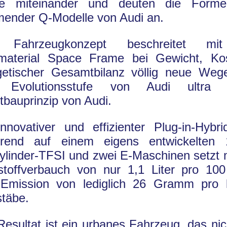
e miteinander und deuten die Forme
ender Q-Modelle von Audi an.
 Fahrzeugkonzept beschreitet mi
imaterial Space Frame bei Gewicht, Ko
getischer Gesamtbilanz völlig neue Weg
e Evolutionsstufe von Audi ultr
tbauprinzip von Audi.
nnovativer und effizienter Plug-in-Hybri
erend auf einem eigens entwickelten 1
ylinder-TFSI und zwei E-Maschinen setzt 
tstoffverbauch von nur 1,1 Liter pro 1
Emission von lediglich 26 Gramm pro
täbe.
esultat ist ein urbanes Fahrzeug, das nich