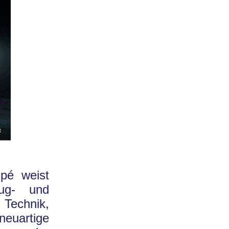
upé weist
ug- und
Technik,
neuartige