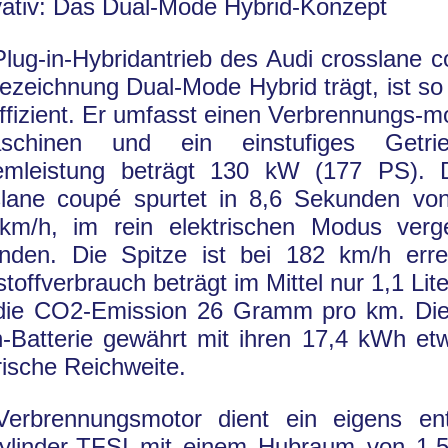
vativ: Das Dual-Mode Hybrid-Konzept
lug-in-Hybridantrieb des Audi crosslane c
ezeichnung Dual-Mode Hybrid trägt, ist so 
ffizient. Er umfasst einen Verbrennungs-mo
schinen und ein einstufiges Getri
emleistung beträgt 130 kW (177 PS). 
slane coupé spurtet in 8,6 Sekunden von
km/h, im rein elektrischen Modus verg
nden. Die Spitze ist bei 182 km/h erre
stoffverbrauch beträgt im Mittel nur 1,1 Lit
die CO2-Emission 26 Gramm pro km. Die 
n-Batterie gewährt mit ihren 17,4 kWh e
rische Reichweite.
Verbrennungsmotor dient ein eigens ent
zylinder-TFSI mit einem Hubraum von 1,5 