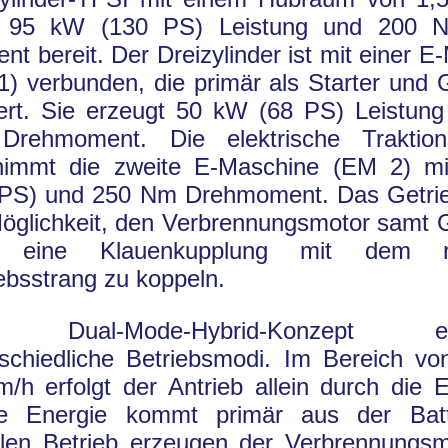
lt 95 kW (130 PS) Leistung und 200 
t bereit. Der Dreizylinder ist mit einer E
) verbunden, die primär als Starter und 
iert. Sie erzeugt 50 kW (68 PS) Leistun
rehmoment. Die elektrische Traktion
nimmt die zweite E-Maschine (EM 2) m
 PS) und 250 Nm Drehmoment. Das Getrie
Möglichkeit, den Verbrennungsmotor samt 
 eine Klauenkupplung mit dem res
ebsstrang zu koppeln.
 Dual-Mode-Hybrid-Konzept erm
schiedliche Betriebsmodi. Im Bereich von
/h erfolgt der Antrieb allein durch die 
ge Energie kommt primär aus der Batt
ellen Betrieb erzeugen der Verbrennungs