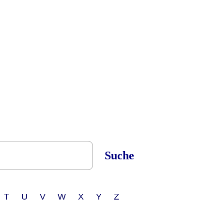
Suche
 T U V W X Y Z