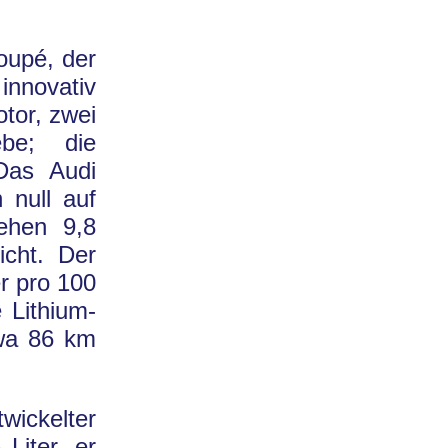
oupé, der
innovativ
tor, zwei
ebe; die
Das Audi
 null auf
ehen 9,8
icht. Der
er pro 100
Lithium-
twa 86 km
wickelter
Liter, er