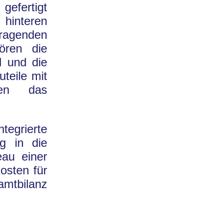
 gefertigt
 hinteren
ragenden
ören die
d und die
teile mit
eren das
egrierte
g in die
eau einer
osten für
mtbilanz