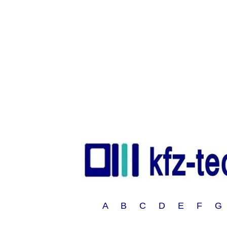
A B C D E F G