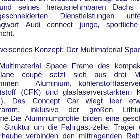
rund seines herausnehmbaren Dachs
eschneiderten Dienstleistungen u
agwort Audi connect junge, sportlich
icht.
eisendes Konzept: Der Multimaterial Spa
Multimaterial Space Frame des kompak
slane coupé setzt sich aus drei Mat
mmen – Aluminium, kohlenstofffaserver
tstoff (CFK) und glasfaserverstärktem K
). Das Concept Car wiegt leer et
gramm, inklusive der großen Lithiu
rie.Die Aluminiumprofile bilden eine gesc
e Struktur um die Fahrgast-zelle. Träger 
rhaube verbinden den mittragenden Ra