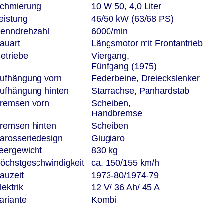
chmierung
10 W 50, 4,0 Liter
eistung
46/50 kW (63/68 PS)
enndrehzahl
6000/min
auart
Längsmotor mit Frontantrieb
etriebe
Viergang,
Fünfgang (1975)
ufhängung vorn
Federbeine, Dreieckslenker
ufhängung hinten
Starrachse, Panhardstab
remsen vorn
Scheiben,
Handbremse
remsen hinten
Scheiben
arosseriedesign
Giugiaro
eergewicht
830 kg
öchstgeschwindigkeit
ca. 150/155 km/h
auzeit
1973-80/1974-79
lektrik
12 V/ 36 Ah/ 45 A
ariante
Kombi