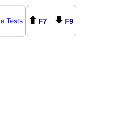
le Tests
F7
F9