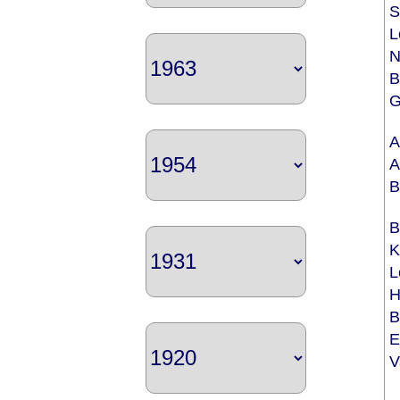
S
L
N
B
G
A
A
B
B
K
L
H
B
E
V