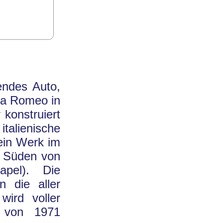
endes Auto,
lfa Romeo in
konstruiert
italienische
ein Werk im
n Süden von
apel). Die
 die aller
wird voller
w von 1971