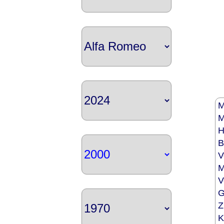
M
M
H
B
V
M
V
G
Z
K