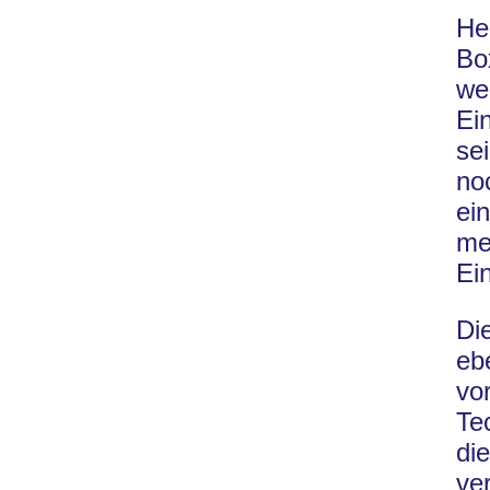
He
Bo
we
Ei
se
no
ei
me
Ei
Di
eb
vo
Te
di
ve