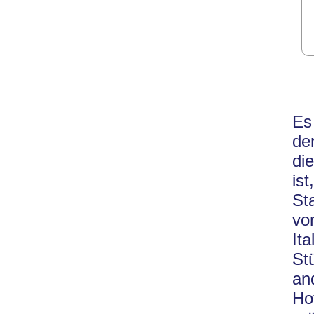
Es
de
di
is
St
vo
It
St
an
Ho