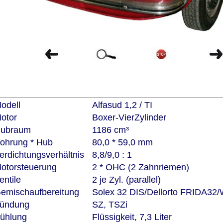
odell
Alfasud 1,2 / TI
otor
Boxer-VierZylinder
ubraum
1186 cm³
ohrung * Hub
80,0 * 59,0 mm
erdichtungsverhältnis
8,8/9,0 : 1
otorsteuerung
2 * OHC (2 Zahnriemen)
entile
2 je Zyl. (parallel)
emischaufbereitung
Solex 32 DIS/Dellorto FRIDA32
ündung
SZ, TSZi
ühlung
Flüssigkeit, 7,3 Liter