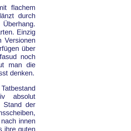
it flachem
länzt durch
n Überhang.
ten. Einzig
n Versionen
erfügen über
lfasud noch
eut man die
sst denken.
Tatbestand
iv absolut
m Stand der
msscheiben,
 nach innen
s ihre guten