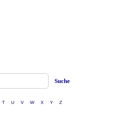
Suche
 T U V W X Y Z