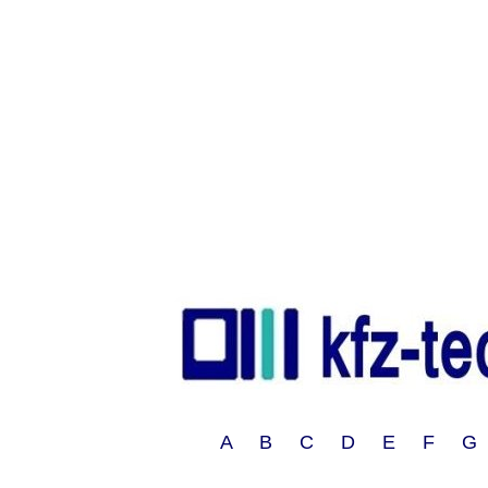
A B C D E F G