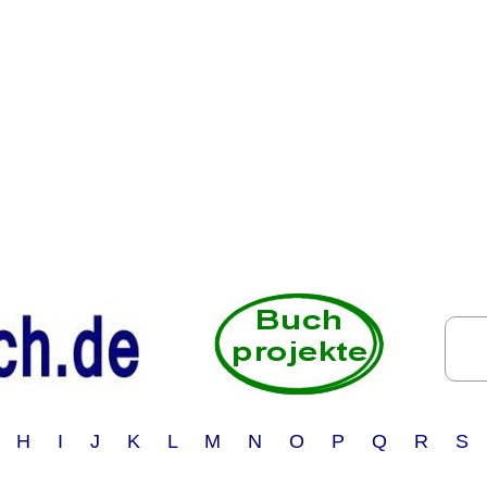
 H I J K L M N O P Q R S