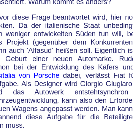
äsentiert. Warum kommt es anders?
vor diese Frage beantwortet wird, hier no
kten. Da der italienische Staat unbeding
n weniger entwickelten Süden tun will, be
s Projekt (gegenüber dem Konkurrenten
nn auch 'Alfasud' heißen soll. Eigentlich i
e Geburt einer neuen Automarke. Rudo
hon bei der Entwicklung des Käfers un
sitalia von Porsche
dabei, verlässt Fiat f
fgabe. Als Designer wird Giorgio Giugiaro 
d das Autowerk entstehtsynchro
hrzeugentwicklung, kann also den Erforde
uen Wagens angepasst werden. Man kann
annend diese Aufgabe für die Beteilig
in muss.