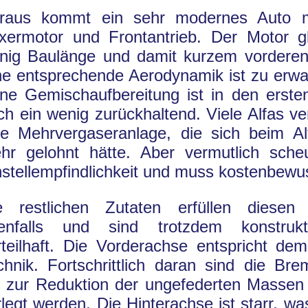
raus kommt ein sehr modernes Auto m
xermotor und Frontantrieb. Der Motor g
nig Baulänge und damit kurzem vordere
ne entsprechende Aerodynamik ist zu erwar
ine Gemischaufbereitung ist in den erste
ch ein wenig zurückhaltend. Viele Alfas v
ne Mehrvergaseranlage, die sich beim A
hr gelohnt hätte. Aber vermutlich sch
nstellempfindlichkeit und muss kostenbewu
e restlichen Zutaten erfüllen diesen 
enfalls und sind trotzdem konstrukt
rteilhaft. Die Vorderachse entspricht de
chnik. Fortschrittlich daran sind die Bre
e zur Reduktion der ungefederten Massen
rlegt werden. Die Hinterachse ist starr, wa