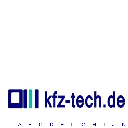
A B C D E F G H I J 