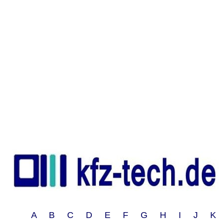
A B C D E F G H I J 