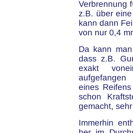
Verbrennung f
z.B. über eine
kann dann Fein
von nur 0,4 m
Da kann man 
dass z.B. Gu
exakt vone
aufgefangen
eines Reifen
schon Kraftst
gemacht, sehr
Immerhin ent
her im Durch