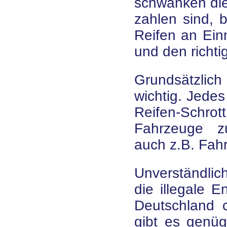
schwanken die
zahlen sind, b
Reifen an Ei
und den richti
Grundsätzlich 
wichtig. Jedes
Reifen-Schrot
Fahrzeuge z
auch z.B. Fah
Unverständlic
die illegale 
Deutschland 
gibt es genüg