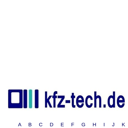
A B C D E F G H I J 