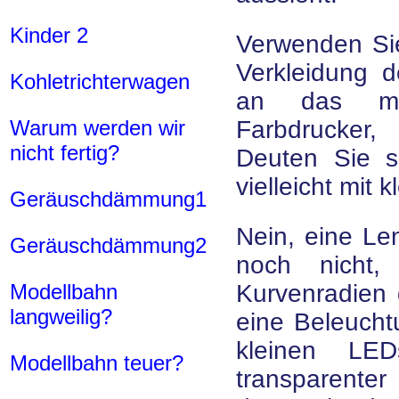
Kinder 2
Verwenden Sie
Verkleidung 
Kohletrichterwagen
an das mö
Warum werden wir
Farbdrucker,
nicht fertig?
Deuten Sie s
vielleicht mit
Geräuschdämmung1
Nein, eine Le
Geräuschdämmung2
noch nicht,
Modellbahn
Kurvenradien 
langweilig?
eine Beleucht
kleinen LE
Modellbahn teuer?
transparenter 