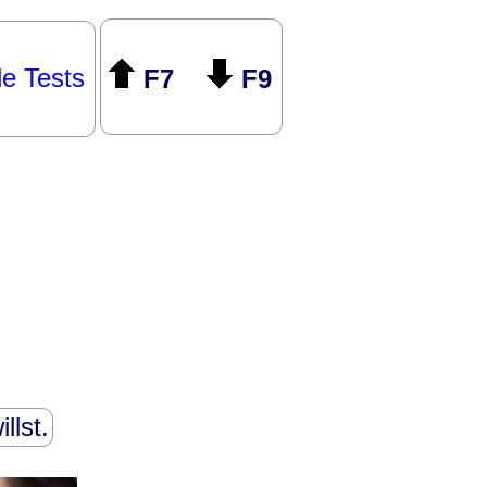
le Tests
F7
F9
llst.