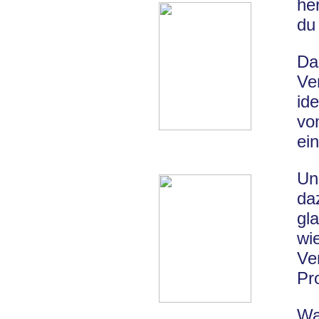
he
du 
Da
Ve
id
vo
ei
Un
da
gl
wi
Ve
Pr
Wa