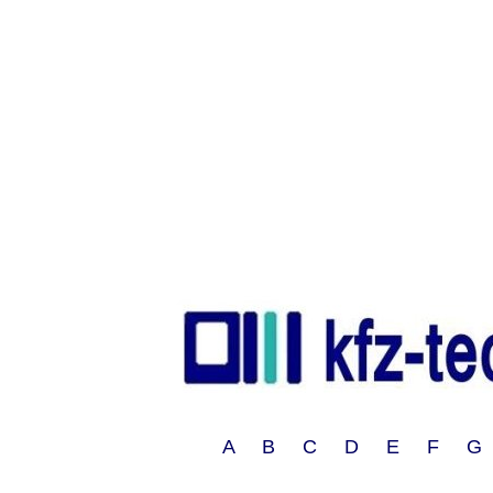
A B C D E F G