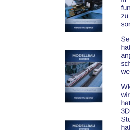
fu
zu
so
Se
ha
an
sc
we
Wi
wi
ha
3D
St
ha