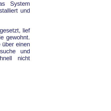
das System
alliert und
esetzt, lief
ie gewohnt.
e über einen
rsuche und
nell nicht