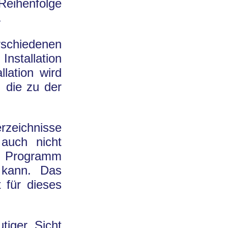
Reihenfolge
.
rschiedenen
nstallation
llation wird
, die zu der
rzeichnisse
 auch nicht
n Programm
 kann. Das
t für dieses
tiger Sicht