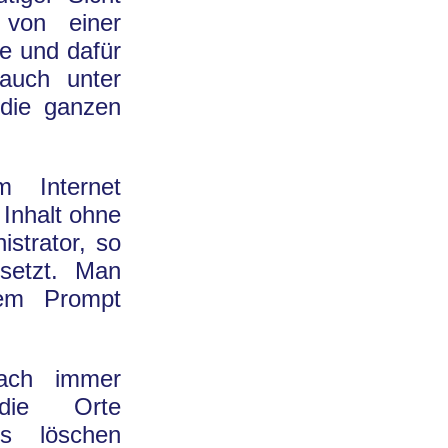
 von einer
te und dafür
auch unter
die ganzen
 Internet
 Inhalt ohne
istrator, so
setzt. Man
nem Prompt
nach immer
 die Orte
os löschen