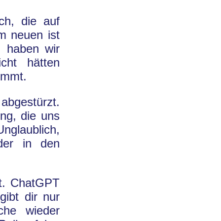
ch, die auf
m neuen ist
n haben wir
cht hätten
timmt.
abgestürzt.
ng, die uns
Unglaublich,
der in den
ht. ChatGPT
ibt dir nur
che wieder