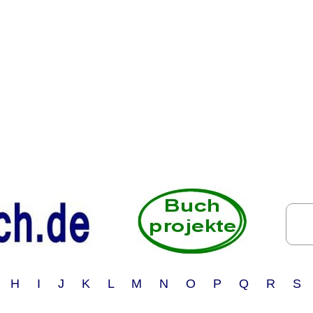
 H I J K L M N O P Q R S