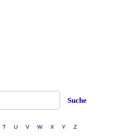
Suche
 T U V W X Y Z