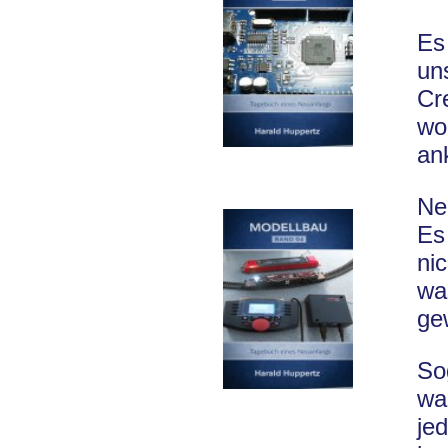
Es
un
Cr
wo
an
Ne
Es
ni
wa
ge
So
wa
je