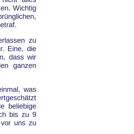
en. Wichtig
ünglichen,
traf.
erlassen zu
. Eine, die
n, dass wir
den ganzen
einmal, was
tgeschätzt
e beliebige
ch bis zu 9
t vor uns zu