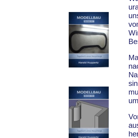
ur
un
vo
Wi
Be
Ma
na
Na
si
mu
um
Vo
au
he