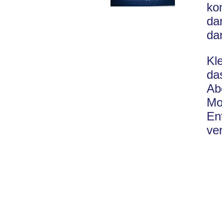
ko
da
dan
Kl
da
Ab
Mo
En
ve