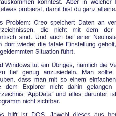
rauskommen könntest. Aber in welcher 
etwas probierst, damit bist du ganz alleine
s Problem: Creo speichert Daten an ve
rzeichnissen, die nicht mit dem der I
entisch sind. Und auch bei einer Neuinsta
n dort wieder die fatale Einstellung geholt
ngeklemmten Situation führt.
d Windows tut ein Übriges, nämlich die Ve
zu tief genug anzusiedeln. Man sollte
auben, dass man mit so einem einfache
e dem Explorer nicht dahin gelangen
rzeichnis 'AppData' und alles darunter is
ogramm nicht sichtbar.
s hilft ist DOS. Jawohl dieses aus heu