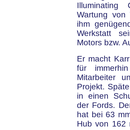
Illuminating
Wartung von T
ihm genügend 
Werkstatt s
Motors bzw. A
Er macht Karri
für immerhi
Mitarbeiter 
Projekt. Späte
in einen Sch
der Fords. Der
hat bei 63 m
Hub von 162 m