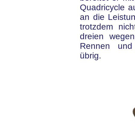
Quadricycle au
an die Leistu
trotzdem nic
dreien wege
Rennen und 
übrig.