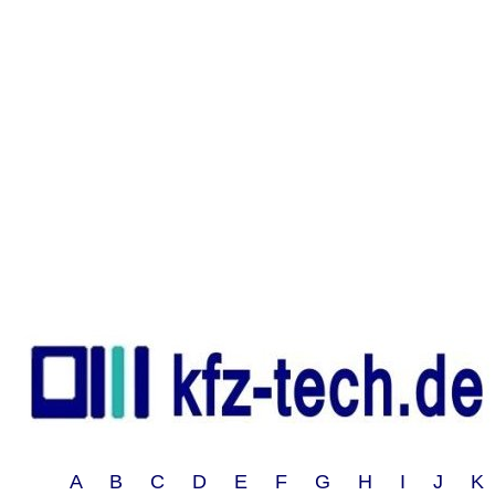
A B C D E F G H I J 