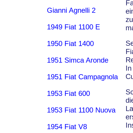
Fa
Gianni Agnelli 2
ei
zu
1949 Fiat 1100 E
ma
Se
1950 Fiat 1400
F
Re
1951 Simca Aronde
In
Cu
1951 Fiat Campagnola
Sc
1953 Fiat 600
di
La
1953 Fiat 1100 Nuova
e
In
1954 Fiat V8