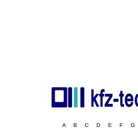
A B C D E F G