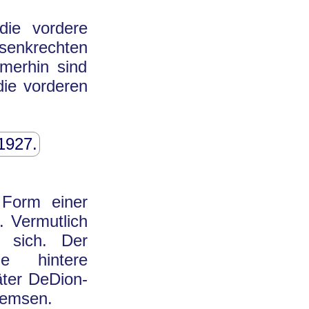
die vordere
 senkrechten
merhin sind
die vorderen
 1927.
 Form einer
. Vermutlich
 sich. Der
e hintere
äter DeDion-
remsen.