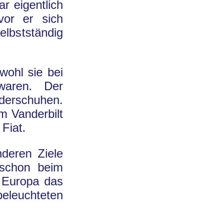
r eigentlich
vor er sich
elbstständig
wohl sie bei
waren. Der
nderschuhen.
m Vanderbilt
Fiat.
deren Ziele
 schon beim
n Europa das
leuchteten