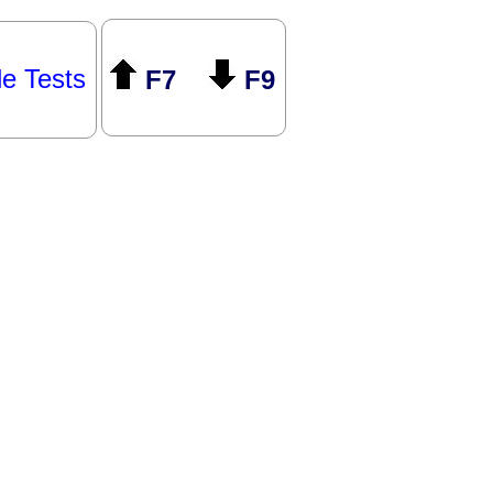
le Tests
F7
F9