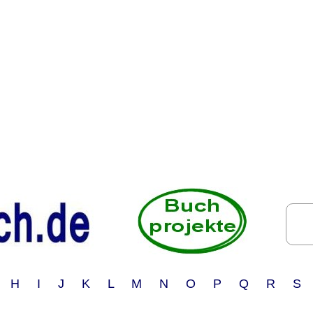
 H I J K L M N O P Q R S