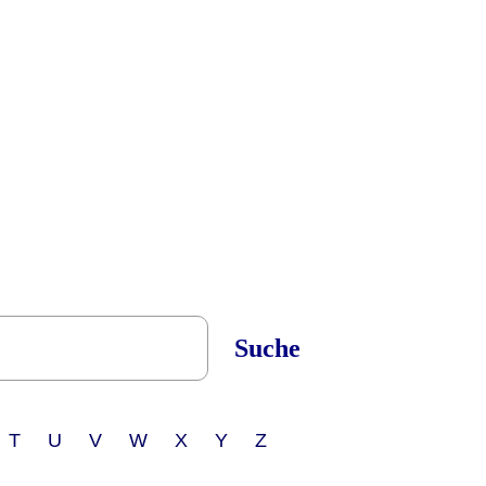
Suche
 T U V W X Y Z