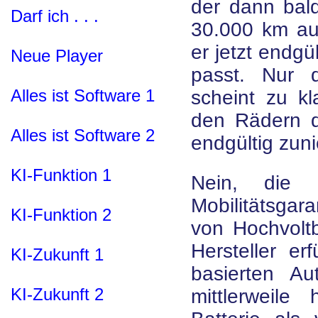
der dann bal
Darf ich . . .
30.000 km au
er jetzt endgü
Neue Player
passt. Nur d
Alles ist Software 1
scheint zu kl
den Rädern 
Alles ist Software 2
endgültig zun
KI-Funktion 1
Nein, die l
Mobilitätsgara
KI-Funktion 2
von Hochvoltb
Hersteller er
KI-Zukunft 1
basierten A
KI-Zukunft 2
mittlerweile