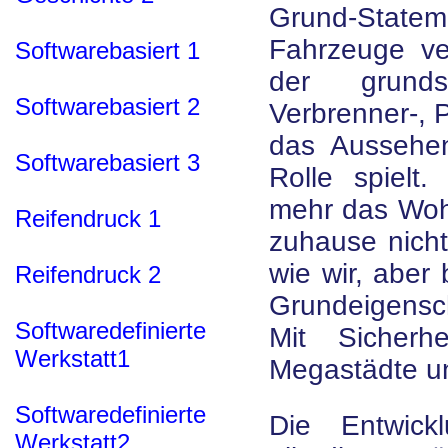
Grund-Stat
Fahrzeuge ve
Softwarebasiert 1
der grunds
Softwarebasiert 2
Verbrenner-, P
das Aussehen
Softwarebasiert 3
Rolle spielt
mehr das Woh
Reifendruck 1
zuhause nicht
wie wir, aber 
Reifendruck 2
Grundeigensch
Softwaredefinierte
Mit Sicherh
Werkstatt1
Megastädte un
Softwaredefinierte
Die Entwick
Werkstatt2