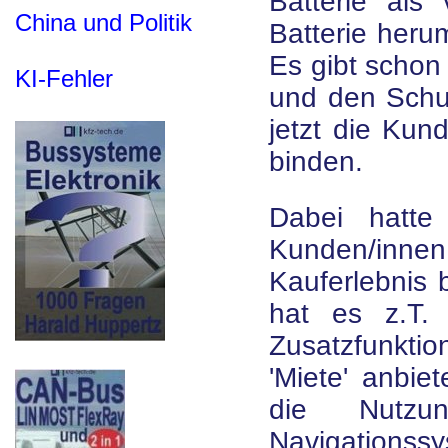
Batterie als
China und Politik
Batterie heru
Es gibt schon 
KI-Fehler
und den Schut
jetzt die Kun
binden.
Dabei hatte
Kunden/inne
Kauferlebnis 
hat es z.T.
Zusatzfunkti
'Miete' anbie
die Nutzu
Navigations