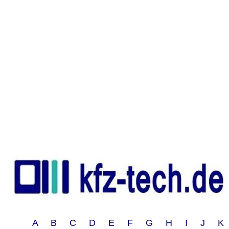
A B C D E F G H I J 