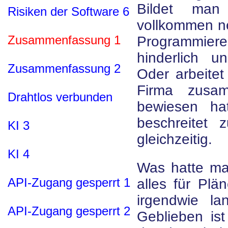
Bildet man
Risiken der Software 6
vollkommen n
Zusammenfassung 1
Programmie
hinderlich u
Zusammenfassung 2
Oder arbeitet
Firma zusa
Drahtlos verbunden
bewiesen h
beschreitet
KI 3
gleichzeitig.
KI 4
Was hatte man
API-Zugang gesperrt 1
alles für Plä
irgendwie la
API-Zugang gesperrt 2
Geblieben ist