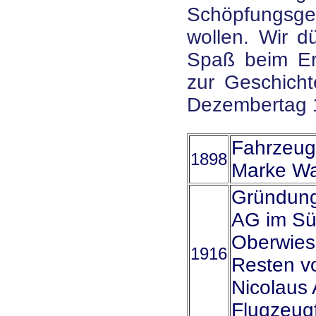
Schöpfungsge
wollen. Wir dü
Spaß beim E
zur Geschich
Dezembertag 
Fahrzeugf
1898
Marke Wa
Gründung
AG im Sü
Oberwies
1916
Resten v
Nicolaus 
Flugzeug