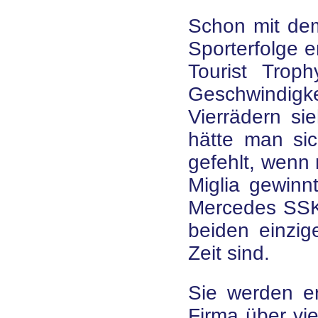
Schon mit de
Sporterfolge e
Tourist Trop
Geschwindig
Vierrädern si
hätte man si
gefehlt, wenn 
Miglia gewinn
Mercedes SSK
beiden einzig
Zeit sind.
Sie werden e
Firma über vie