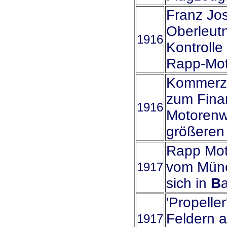
Franz Jos
Oberleutn
1916
Kontrolle
Rapp-Mot
Kommerzia
zum Fina
1916
Motorenwe
größeren 
Rapp Mot
vom Münc
1917
sich in
B
'Propelle
Feldern a
1917