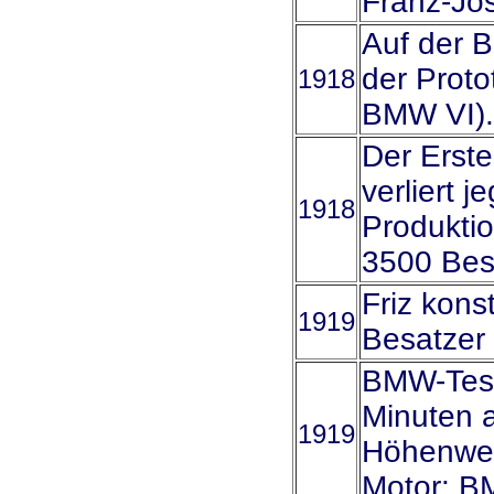
Franz-Jo
Auf der B
der Proto
1918
BMW VI).
Der Erst
verliert 
1918
Produktio
3500 Besc
Friz konst
1919
Besatzer
BMW-Test
Minuten 
1919
Höhenwelt
Motor: B