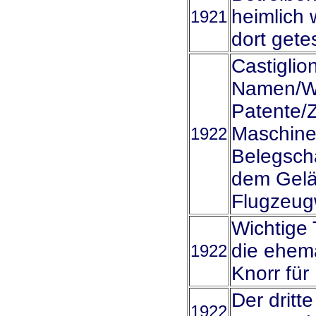
heimlich 
1921
dort gete
Castiglio
Namen/Wa
Patente/Z
Maschine
1922
Belegscha
dem Gelä
Flugzeug
Wichtige 
die ehem
1922
Knorr fü
Der dritt
1922