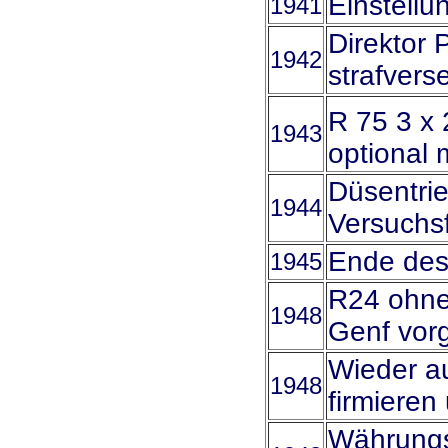
Einstell
1941
Direktor 
1942
strafverse
R 75 3 x 
1943
optional 
Düsentrie
1944
Versuchs
Ende des
1945
R24 ohne 
1948
Genf vorg
Wieder 
1948
firmieren
Währungs