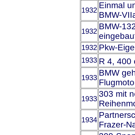
Einmal um
1932
BMW-VIIa
BMW-132-
1932
eingebau
Pkw-Eigen
1932
1933
R 4, 400
BMW gehö
1933
Flugmotor
303 mit n
1933
Reihenmo
Partnersc
1934
Frazer-N