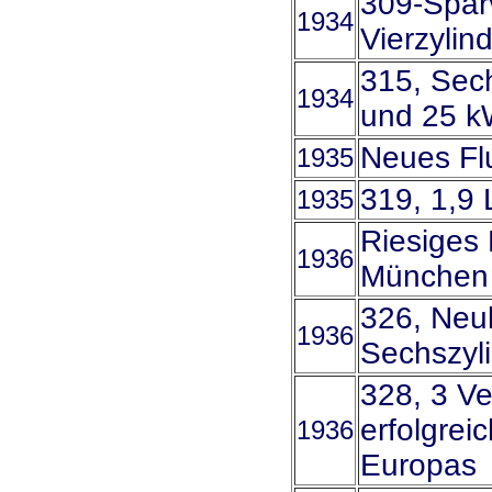
309-Spar
1934
Vierzylin
315, Sech
1934
und 25 k
Neues Fl
1935
319, 1,9 
1935
Riesiges 
1936
München
326, Neuk
1936
Sechszyli
328, 3 Ve
erfolgrei
1936
Europas