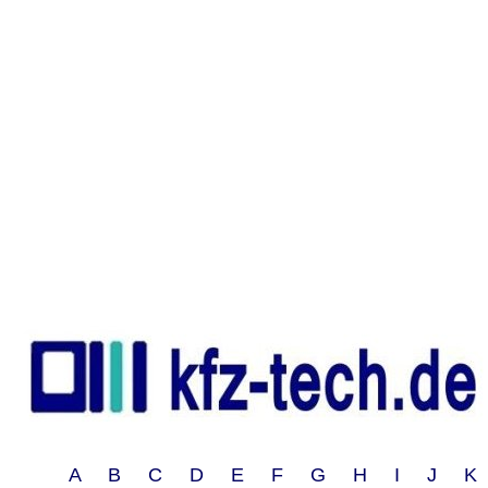
A B C D E F G H I J 