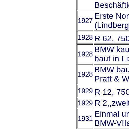
Beschäfti
Erste Nor
1927
(Lindberg
1928
R 62, 75
BMW kauf
1928
baut in L
BMW baut
1928
Pratt & W
1929
R 12, 75
R 2,,zwei
1929
Einmal um
1931
BMW-VIIa