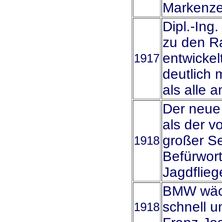
Markenze
Dipl.-Ing
zu den R
entwickel
1917
deutlich 
als alle 
Der neue
als der v
großer Se
1918
Befürwort
Jagdflieg
BMW wäch
schnell u
1918