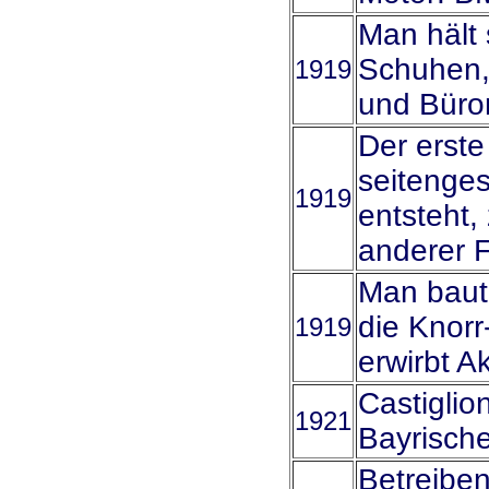
Man hält 
Schuhen,
1919
und Büro
Der erste
seitenges
1919
entsteht,
anderer F
Man baut
die Knorr
1919
erwirbt A
Castiglio
1921
Bayrisch
Betreibe