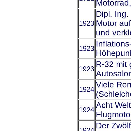
Motorrad,
Dipl. Ing
Motor auf
1923
und verkl
Inflations
1923
Höhepunk
R-32 mit 
1923
Autosalon
Viele Re
1924
(Schleich
Acht Wel
1924
Flugmoto
Der Zwölf
1924