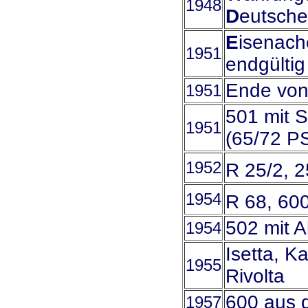
1948
D
eutsch
E
isenac
1951
endgülti
Ende von
1951
501 mit S
1951
(65/72 P
1952
R 25/2, 
1954
R 68, 60
502 mit A
1954
Isetta, K
1955
Rivolta
600 aus d
1957