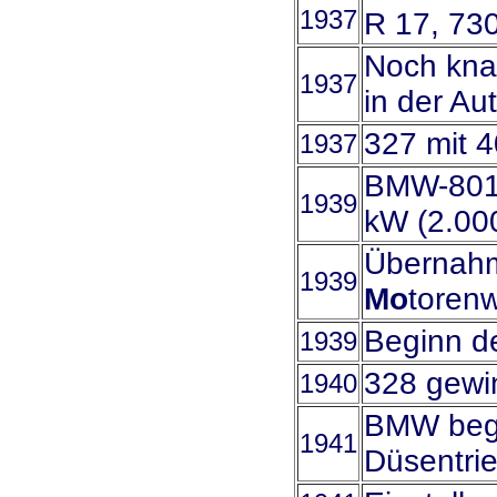
1937
R 17, 73
Noch knap
1937
in der Au
327 mit 
1937
BMW-801-
1939
kW (2.00
Übernah
1939
Mo
toren
Beginn d
1939
328 gewin
1940
BMW begi
1941
Düsentri