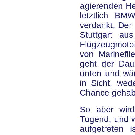
agierenden He
letztlich BM
verdankt. Der 
Stuttgart au
Flugzeugmotor
von Marinefli
geht der Dau
unten und wär
in Sicht, we
Chance gehab
So aber wird
Tugend, und w
aufgetreten i