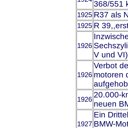
368/551 
R37 als 
1925
R 39,,ers
1925
Inzwisch
Sechszyl
1926
V und VI)
Verbot d
motoren d
1926
aufgehob
20.000-km
1926
neuen BM
Ein Dritt
BMW-Motor
1927