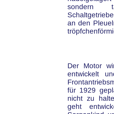
sondern t
Schaltgetrieb
an den Pleuel
tröpfchenförm
Der Motor w
entwickelt u
Frontantriebsm
für 1929 gepl
nicht zu halt
geht entwic