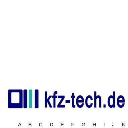
A B C D E F G H I J 