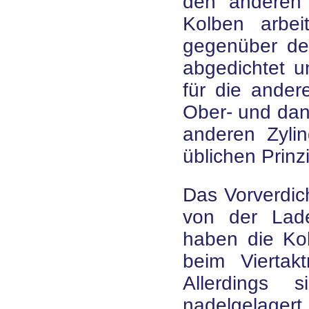
den anderen 
Kolben arbe
gegenüber de
abgedichtet 
für die andere
Ober- und dann
anderen Zyli
üblichen Prinz
Das Vorverdic
von der Lad
haben die Kol
beim Viertak
Allerdings 
nadelgelager