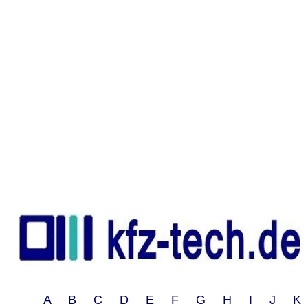
A B C D E F G H I J 