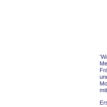
'W
Me
Fr
un
Mo
mi
Er