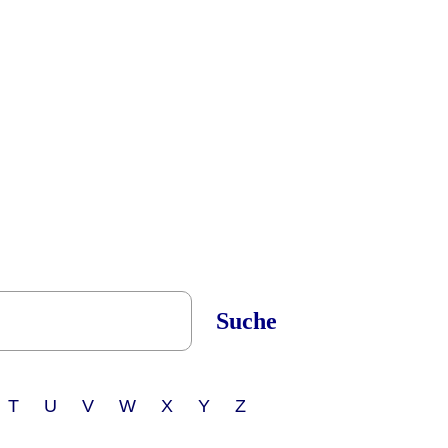
Suche
 T U V W X Y Z