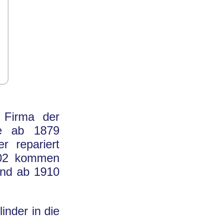
 Firma der
ie ab 1879
r repariert
1902 kommen
und ab 1910
inder in die