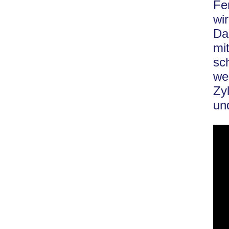
Fe
wi
Da
mi
sc
we
Zy
un