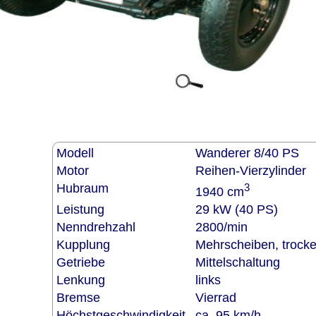
Modell
Wanderer 8/40 PS
Motor
Reihen-Vierzylinder
Hubraum
3
1940 cm
Leistung
29 kW (40 PS)
Nenndrehzahl
2800/min
Kupplung
Mehrscheiben, trock
Getriebe
Mittelschaltung
Lenkung
links
Bremse
Vierrad
Höchstgeschwindigkeit
ca. 95 km/h