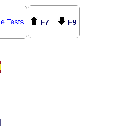
le Tests
F7
F9
I