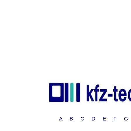
A B C D E F G