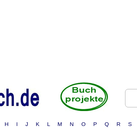
 H I J K L M N O P Q R S